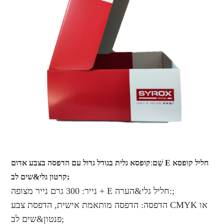
שֵׁם
:
קופסא גלית בגודל גדול עם הדפסה בצבע אדום E חליל קופסא
קרטון גלי&שים לב;
נייר: 300 גרם נייר מצופה + E חליל גלי&הערה:;
הדפסה: הדפסה מותאמת אישית, הדפסת צבע CMYK או
פנטון&שים לב;