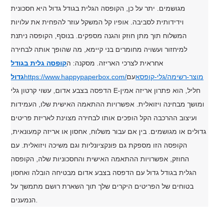
מגושמים. יתר על כן, הקופסה הגלית בגודל גדול היא חסכונית
וידידותית לסביבה. אופיו קל המשקל עוזר להפחית את עלויות
המשלוח תוך מתן חוזק והגנה מספקים. בנוסף, הקופסה ניתנת
למיחזור ועשויה מחומרים בני קיימא, מה שהופך אותה לבחירה
אחראית לצרכי האריזה. מסקנה: ה
קופסה גלית בגודל
https://www.happypaperbox.com/מוצר-רשימה/גלי-קופסא
עם
גדול
הדפסה בצבע אדום, עשוי קרטון גלי E-חליל, הוא פתרון אריזה אמין
ומושך מבחינה ויזואלית. אפשרויות ההתאמה האישית שלו, העמידות
ועיצוב ההרכבה הקל הופכים אותו לבחירה מצוינת לאריזת פריטים
גדולים או מגושמים. בין אם עבור משלוח, אחסון או אריזה קמעונאית,
הקופסה הזו מספקת גם פונקציונליות וגם משיכה ויזואלית. עם
החוזק, אפשרויות ההתאמה האישית והחסכוניות שלה, הקופסה
הגלית בגודל גדול עם הדפסה בצבע אדום מבטיחה הובלה ואחסון
בטוחים של הפריטים היקרים שלך תוך השארת רושם מתמשך על
הנמענים.