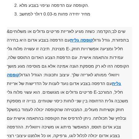
הקופסה עם הדפסה וציפוי בצבע מלא.
מחיר יחידה פחות מ-0.03 דולר למחשב
&שים לב;הקדמה: כשזה מגיע לאריזת פריטים גדולים או משלוחים
בתפזורת, גודל גדול
קופסה גלית
עם הדפסה בצבע אדום היא בחירה
מצוינת. תיבה זו עשויה מלוח גלי E-חליל ומציעה אפשרויות חוזק,
עמידות והתאמה אישית. עם הדפסת הצבע האדום התוסס שלה,
הקופסה הזו לא רק מספקת הגנה אמינה אלא גם מוסיפה מגע מושך
ויזואלי ממותג לאריזה שלך. עיצוב ותכונות: הגודל הגדול
קופסה
גלית
עם הדפסה בצבע אדום נועד לענות על הדרישות של אריזת
פריטים גדולים או מגושמים. הוא עשוי מלוח גלי E-חליל, המורכב
משכבה גלית הדחוסה בין שני לוחות כיסוי שטוחים. בנייה זו מספקת
חוזק וקשיחות מעולים, המבטיחה שהקופסה יכולה לעמוד במשקל
ובלחץ של תכולתה. ניתן להדפיס את הקופסה בהתאמה אישית עם
צבע אדום תוסס, המאפשר מיתוג או משיכה ויזואלית. ההדפסה
בצבע אדום יכולה לכלול לוגו, גרפיקה, או כל אלמנט עיצובי רצוי