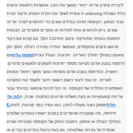
ליצירת פתרון אריזה ייחודי ומושך את העין. אפשרות התאמה אישית
זו עוזרת לשפר את הכרת המותג וליצור חווית unboxing בלתי נשכחת
עבור הנמען. הקופסה זמינה בגדלים שונים כדי להתאים לצרכי אריזה
שונים. ניתן להתאים אותו למידות או מוצרים ספציפיים, הבטחת
התאמה בטוחה ומהודקת. עיצוב ההרכבה הקל, עם קווים עם ניקוד
מראש ודשים מתקפלים, מאפשר הגדרה מהירה ויעילה, חוסך זמן
ומאמץ במהלך תהליך האריזה. יתרונות: הגודל הגדול
קופסה גלית
עם
הדפסה בצבע אדום מציעה מספר יתרונות לעסקים ולאנשים פרטיים.
ראשית, ההדפסה בצבע אדום מוסיפה טאצ' מושך ויזואלי ממותג
לאריזה. זה עוזר ליצור רושם ראשוני חיובי ולשפר את המשיכה
האסתטית הכללית של הקופסה. זה יכול להיות שימושי במיוחד עבור
אריזות קמעונאיות או בעת משלוח פריטים כמתנות. שנית, ה
לוח גלי
E-חליל
מספק הגנה מעולה לתוכן. הוא עמיד בפני פגיעות, לחות
ודחיסה, מה שמבטיח שהפריטים בפנים יישארו בטוחים ושלמים
במהלך הובלה או אחסון. המבנה החזק של הקופסה מבטיחה שהיא
שומרת על צורתה ושלמותה, גם בעת טיפול בפריטים כבדים או