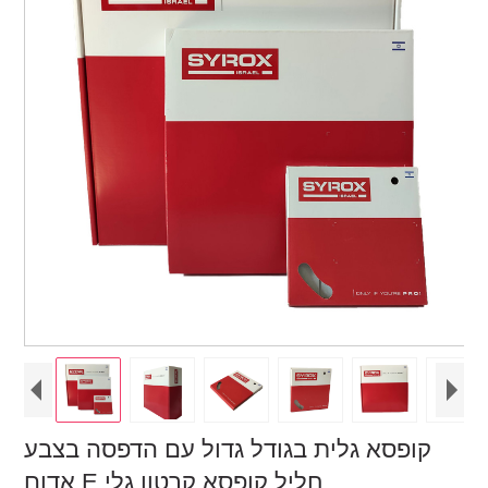
קופסא גלית בגודל גדול עם הדפסה בצבע
אדום E חליל קופסא קרטון גלי