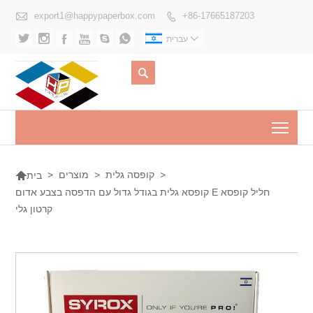

export1@happypaperbox.com
+86-17665187203








עברית

Togg

>
קופסה גלית
>
מוצרים
>
בית
קופסא גלית בגודל גדול עם הדפסה בצבע אדום E חליל קופסא
קרטון גלי