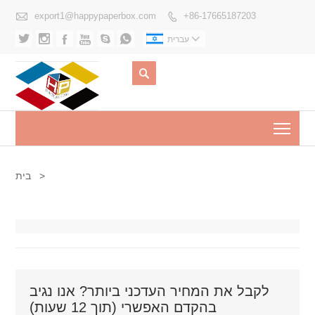

export1@happypaperbox.com
+86-17665187203







עברית


Togg
בית
>
לקבל את המחיר העדכני ביותר? אנו נגיב
בהקדם האפשרי (תוך 12 שעות)