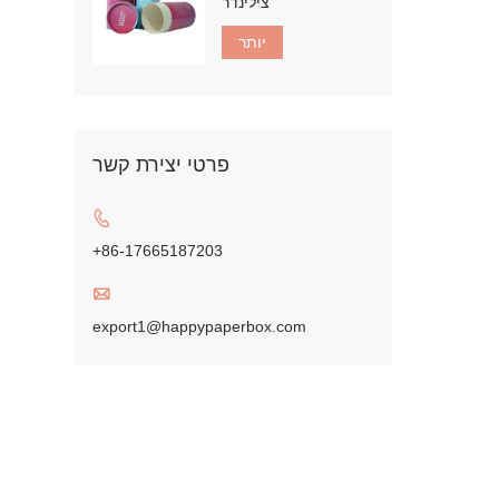
צילינדר
יותר
פרטי יצירת קשר

+86-17665187203

export1@happypaperbox.com