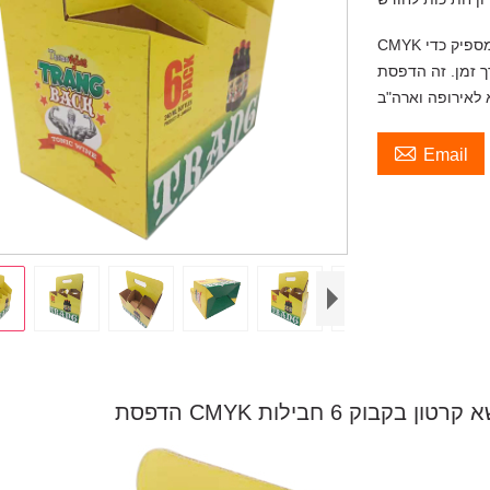
CMYK הדפסת 6 חבילות בקבוק קרטון מנשא למיץ ובירה, טוב וחזק מספיק כדי
ה הדפסת CMYK עם גודל מותאם אישית. כמות

Email