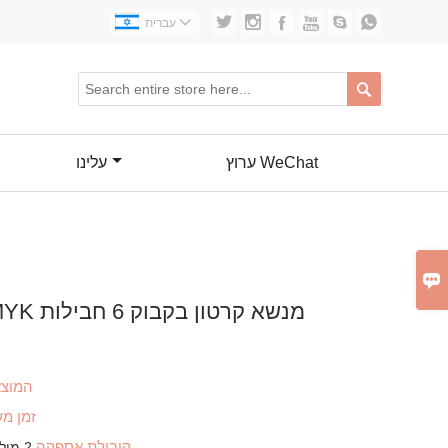







עברית

ערוץ WeChat
עלינו

הדפסת CMYK מנשא קרטון בקבוק 6 חבילות
המוצא
זמן מ
קיבולת אספקה
2 מיליון חתיכות לחודש