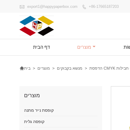

export1@happypaperbox.com
+86-17665187203

ׁוֹת
מוצרים
דף הבית

>
מנשא בקבוקים
>
מוצרים
>
בית
מוצרים
קופסת נייר מתנה
קופסה גלית