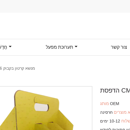
צור קשר
תערוכת מפעל
חֲדָש
הדפסת CMYK מנשא קרטון בקבוק 6 חבילות
מותג
OEM
 מוצרים
חרסינה
שלוח
10-12 ימים