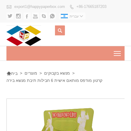

export1@happypaperbox.com
+86-17665187203








עברית

Togg

>
מנשא בקבוקים
>
מוצרים
>
בית
קרטון מודפס מותאם אישית 6 חבילות תיבת מנשא בירה