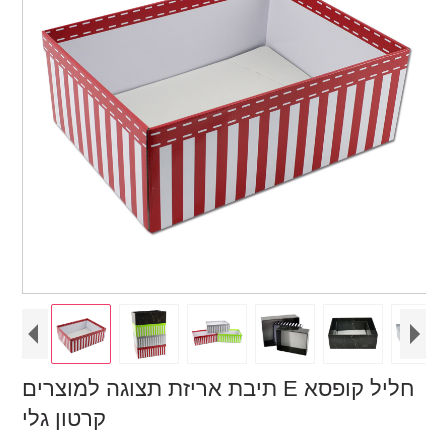
תיבת אריזת תצוגה למוצרים E חליל קופסא
קרטון גלי