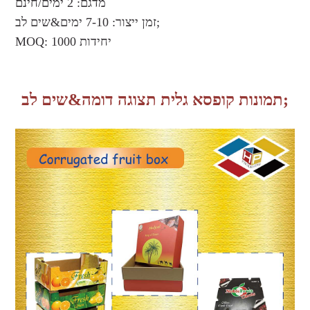
מדגם: 2 ימים/חינם
זמן ייצור: 7-10 ימים&שים לב;
MOQ: 1000 יחידות
תמונות קופסא גלית תצוגה דומה&שים לב;