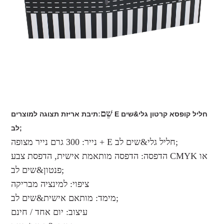
שֵׁם
:
תיבת אריזת תצוגה למוצרים E חליל קופסא קרטון גלי&שים
לב;
נייר: 300 גרם נייר מצופה + E חליל גלי&שים לב;
הדפסה: הדפסה מותאמת אישית, הדפסת צבע CMYK או
פנטון&שים לב;
ציפוי: למינציה מבריקה
מימד: מותאם אישית&שים לב;
עיצוב: יום אחד / חינם