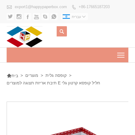

export1@happypaperbox.com
+86-17665187203








עברית

Togg

>
קופסה גלית
>
מוצרים
>
בית
תיבת אריזת תצוגה למוצרים E חליל קופסא קרטון גלי