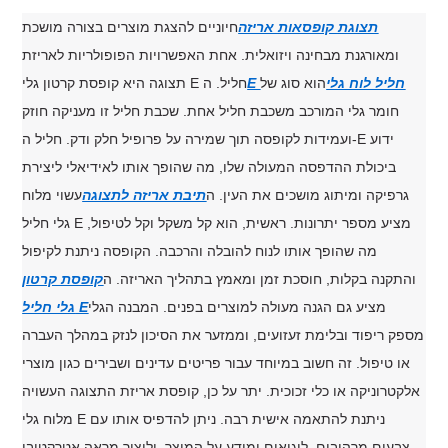
תצוגת קופסאות אריזה
חיוניים להצגת מוצרים בצורה מושכת
ומאורגנת מבחינה ויזואלית. אחת האפשרויות הפופולריות לאריזת
E חליל לוח גלי
הוא סוג של
תצוגה היא קופסת קרטון גלי E חליל. ה
חומר גלי המורכב משכבת ​​חליל אחת. שכבת חליל זו מעניקה חוזק
ועמידות לקופסה תוך שמירה על פרופיל חלק ודק. חליל ה-E ידוע
ביכולת ההדפסה המעולה שלו, מה שהופך אותו לאידיאלי ליצירת
גרפיקה ומיתוג מושכים את העין. ה
תיבת אריזה לתצוגה
עשוי מלוח
גלי חליל E מציע מספר יתרונות. ראשית, הוא קל משקל וקל לטיפול,
מה שהופך אותו לנוח להובלה והרכבה. הקופסה ניתנת לקיפול
והתקנה בקלות, חוסכת זמן ומאמץ בתהליך האריזה. ה
קופסת קרטון
מציע גם הגנה מעולה למוצרים בפנים. המבנה הגלי
גלי חליל E
מספק ריפוד ובלימת זעזועים, וממזער את הסיכון לנזק במהלך העברה
או טיפול. זה חשוב במיוחד עבור פריטים עדינים ושבירים כגון מוצרי
אלקטרוניקה או כלי זכוכית. יתר על כן, קופסת אריזת התצוגה העשויה
מלוח גלי E ניתנת להתאמה אישית רבה. ניתן להדפיס אותו עם
צבעים מרהיבים, לוגואים ומידע על המוצר, וליצור מראה אטרקטיבי