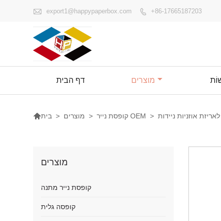

export1@happypaperbox.com
+86-17665187203

ׁוֹת
מוצרים
דף הבית

אריזת אוזניות ניידות
>
קופסת נייר OEM
>
מוצרים
>
בית
מוצרים
קופסת נייר מתנה
קופסה גלית