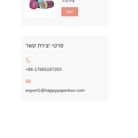
צילינדר
יותר
פרטי יצירת קשר

+86-17665187203

export1@happypaperbox.com