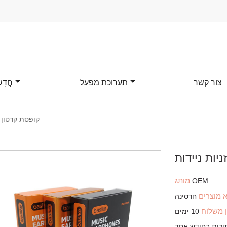
צור קשר
תערוכת מפעל
חֲדָש
קופסת קרטון ל
יות ניידות
מותג
OEM
 מוצרים
חרסינה
ן משלוח
10 ימים
יכות בחודש אחד