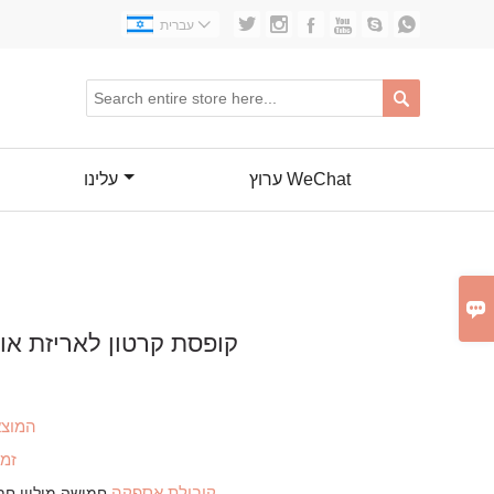







עברית

ערוץ WeChat
עלינו

קופסת קרטון לאריזת אוזנ
המוצא
זמ
קיבולת אספקה
חמישה מיליון חת